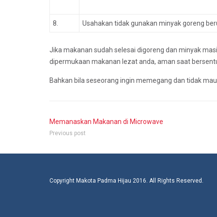
8.
Usahakan tidak gunakan minyak goreng ber
Jika makanan sudah selesai digoreng dan minyak mas
dipermukaan makanan lezat anda, aman saat bersent
Bahkan bila seseorang ingin memegang dan tidak mau 
Memanaskan Makanan di Microwave
Previous post
Copyright Makota Padma Hijau 2016. All Rights Reserved.