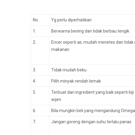
No
Yg perlu diperhatikan
1.
Berwarna bening dan tidak berbau tengik
2.
Encer seperti air, mudah menetes dan tid
makanan
3.
Tidak mudah beku
4.
Pilih minyak rendah lemak
5.
Terbuat dari ingredient yang baik seperti biji
wijen
6.
Bila mungkin beli yang mengandung Omega
7.
Jangan goreng dengan suhu terlalu panas